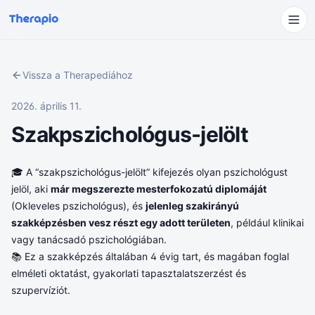
Vissza a Therapediához
2026. április 11.
Szakpszichológus-jelölt
🎓 A “szakpszichológus-jelölt” kifejezés olyan pszichológust
jelöl, aki
már megszerezte mesterfokozatú diplomáját
(Okleveles pszichológus), és
jelenleg szakirányú
szakképzésben vesz részt egy adott területen
, például klinikai
vagy tanácsadó pszichológiában.
📚 Ez a szakképzés általában 4 évig tart, és magában foglal
elméleti oktatást, gyakorlati tapasztalatszerzést és
szupervíziót.