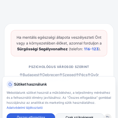
Ha mentális egészségi állapota veszélyezteti Önt
vagy a környezetében élőket, azonnal forduljon a
Sürgősségi Segélyvonalhoz
(telefon:
116-123
).
PSZICHOLÓGUS VÁROSOD SZERINT
Budapest
Debrecen
Szeged
Pécs
Győr
Összes város →
Sütiket használunk
ÁSZF – Klienseknek
ÁSZF – Pszichológusoknak
Weboldalunk sütiket használ a működéshez, a teljesítmény méréséhez
Adatvédelmi Tájékoztató
Kliens portál belépés
és a felhasználói élmény javításához. Az "Összes elfogadása" gombbal
hozzájárulsz az analitikai és marketing sütik használatához.
Adatvédelmi tájékoztató
©
2026
Therapio — Minden jog fenntartva.
Összes elfogadása
Csak szükségesek