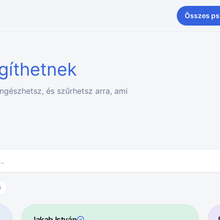
Összes ps
egíthetnek
ngészhetsz, és szűrhetsz arra, ami
ő
Jakab István