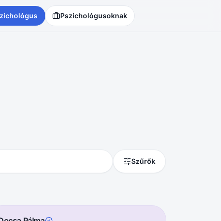
zichológus
Pszichológusoknak
Szűrők
Docsa Pálma