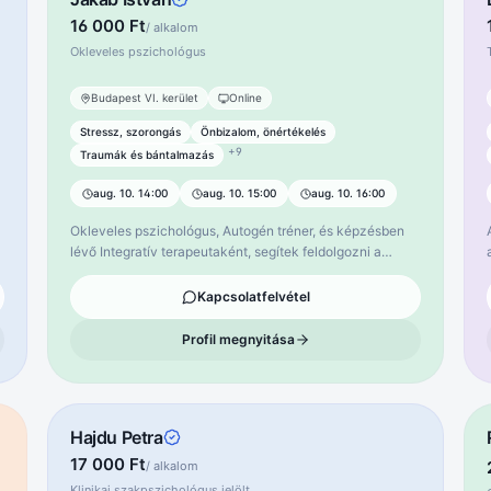
16 000 Ft
/ alkalom
Okleveles pszichológus
Szabad időpont
Budapest VI. kerület
Online
Stressz, szorongás
Önbizalom, önértékelés
+
9
Traumák és bántalmazás
aug. 10. 14:00
aug. 10. 15:00
aug. 10. 16:00
Okleveles pszichológus, Autogén tréner, és képzésben
lévő Integratív terapeutaként, segítek feldolgozni a
traumákat, amelyek a múltban, vagy akár a jelen
időszakban keletkeztek. Az önismereti folyamat, az
Kapcsolatfelvétel
egyik talán legfontosabb és legértékesebb dolog, amit
t
önmagunkért és a környezetünkért tehetünk. Sok éves
Profil megnyitása
önismereti munka áll mögöttem, és törekszem arra, hogy
ezt átadjam a hozzám fordulóknak, és holisztikus
szemléletmóddal, a legjobban segítsek mindenkinek
ezen a szép úton, egy szabadabb, boldogabb életért.
Hajdu Petra
Várlak szeretettel, erre az izgalmas utazásra, egy
elfogadó, biztonságos környezetben. Specializációk:
17 000 Ft
/ alkalom
Pánik szorongás, gyermekkor feldolgozás,
a
Klinikai szakpszichológus jelölt