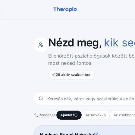
Nézd meg,
kik s
Ellenőrzött pszichológusok között bö
most neked fontos.
128 aktív szakember
Rendezés:
Ajánlott
Ár: növekvő
Ár: csökken
Nyolcas-Benyó Hajnalka