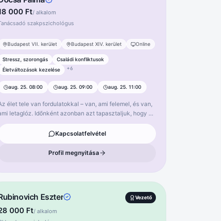
18 000 Ft
/ alkalom
Tanácsadó szakpszichológus
Szabad időpont
Budapest VII. kerület
Budapest XIV. kerület
Online
Stressz, szorongás
Családi konfliktusok
+
6
Életváltozások kezelése
aug. 25. 08:00
aug. 25. 09:00
aug. 25. 11:00
Az élet tele van fordulatokkal – van, ami felemel, és van,
ami letaglóz. Időnként azonban azt tapasztaljuk, hogy a
régi megküzdési módjaink már nem segítenek. Ekkor
jöhet el a pillanat, amikor bátorságot merítünk, és külső
Kapcsolatfelvétel
ámogatást keresünk. Tanácsadó szakpszichológusként
közel tíz éve kísérem a hozzám fordulókat ezen az úton.
Profil megnyitása
Dolgoztam nagyvállalati környezetben hét évet, ahol
nemcsak egyéni tanácsadással, hanem a munka- és
szervezetlélektan kihívásaival is foglalkoztam. Hiszek
abban, hogy egy biztonságos, elfogadó, empatikus
Rubinovich Eszter
légkörben könnyebben rátalálhatunk új nézőpontokra és
Vezető
megoldásokra. Munkám során többek között
28 000 Ft
/ alkalom
gyermekkori emlékek feldolgozásával, álomelemzéssel