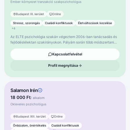
Ember-környezet tranzakció szakpszichológus
Budapest IX. kerület
Online
Stressz, szorongás
Családi konfliktusok
Életváltozások kezelése
+
6
Az ELTE pszichológia szakán végeztem 2006-ban tanácsadás és
fejlődéslélektan szakirányokon. Pályám során több módszertani
képzés mellett coaching pszichológusi akkreditációt, illetve
ember-környezet tranzakció szakpszichológusi diplomát
Kapcsolatfelvétel
szereztem, ADHD coaching és terápia képzést végeztem. Egyéni
kliensek számára pszichológiai tanácsadás szolgáltatást nyújtok,
Profil megnyitása
cégekkel egyaránt együttműködök. Megoldásorientált szemlélettel
és módszerekkel segítem a klienseimet. Témák, amelyekkel a
leggyakrabban dolgozom: • Életvezetési elakadások, kihívások,
szorongások kezelése • Különböző életszakaszokhoz kapcsolódó
Salamon Irén
nehézségek • Párkapcsolati elakadások • Érzelemkezelési
18 000 Ft
nehézségek • Kommunikációs problémák • Önértékelés erősítése,
/ alkalom
önismeret fejlesztése • Munkahelyi problémák kezelése •
Okleveles pszichológus
Teljesítménnyel kapcsolatos szorongások kezelése • Célok
elérése – kitartás, halogatás ADHD
Budapest XIII. kerület
Online
Önbizalom, önértékelés
Családi konfliktusok