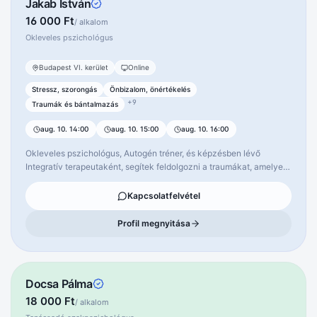
Jakab István
16 000 Ft
/ alkalom
Okleveles pszichológus
Szabad időpont
Budapest VI. kerület
Online
Stressz, szorongás
Önbizalom, önértékelés
+
9
Traumák és bántalmazás
aug. 10. 14:00
aug. 10. 15:00
aug. 10. 16:00
Okleveles pszichológus, Autogén tréner, és képzésben lévő
Integratív terapeutaként, segítek feldolgozni a traumákat, amelyek
a múltban, vagy akár a jelen időszakban keletkeztek. Az
önismereti folyamat, az egyik talán legfontosabb és legértékesebb
Kapcsolatfelvétel
dolog, amit önmagunkért és a környezetünkért tehetünk. Sok éves
önismereti munka áll mögöttem, és törekszem arra, hogy ezt
Profil megnyitása
átadjam a hozzám fordulóknak, és holisztikus szemléletmóddal, a
legjobban segítsek mindenkinek ezen a szép úton, egy szabadabb,
boldogabb életért. Várlak szeretettel, erre az izgalmas utazásra,
egy elfogadó, biztonságos környezetben. Specializációk: Pánik
Docsa Pálma
szorongás, gyermekkor feldolgozás, traumafeldolgozás,
18 000 Ft
önértékelés / Önszeretet / Önelfogadás. Okleveles pszichológus,
/ alkalom
Autogén trénerként, és Integratív terapeutaként, segítek