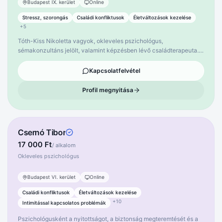
Budapest IX. kerület
Online
Stressz, szorongás
Családi konfliktusok
Életváltozások kezelése
+
5
Tóth-Kiss Nikoletta vagyok, okleveles pszichológus,
sémakonzultáns jelölt, valamint képzésben lévő családterapeuta.
Munkám során egy közös gondolkodásra hívom a másik felet. A
pszichológiai ülések ugyanis a közös munkáról szólnak, amelyek
Kapcsolatfelvétel
során egy empatikus és elfogadó közegben a kliens erőforrásaira
támaszkodunk, hogy elérjük a kívánt változást, fejlődést.
Profil megnyitása
Csernó Tibor
17 000 Ft
/ alkalom
Okleveles pszichológus
Budapest VI. kerület
Online
Családi konfliktusok
Életváltozások kezelése
+
10
Intimitással kapcsolatos problémák
Pszichológusként a nyitottságot, a biztonság megteremtését és a