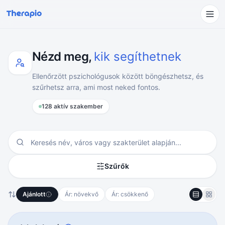
Nézd meg,
kik segíthetnek
Ellenőrzött pszichológusok között böngészhetsz, és
szűrhetsz arra, ami most neked fontos.
128 aktív szakember
Szűrők
Ajánlott
Ár: növekvő
Ár: csökkenő