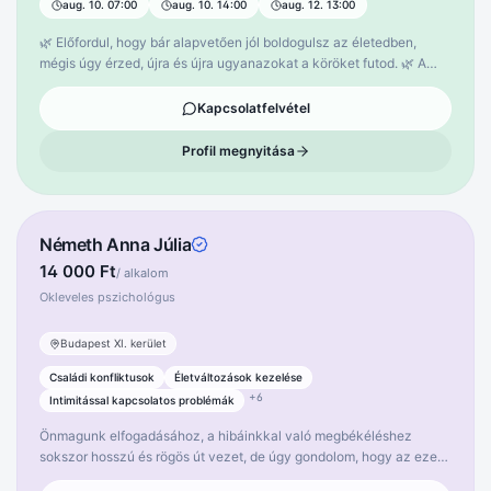
aug. 10. 07:00
aug. 10. 14:00
aug. 12. 13:00
🌿 Előfordul, hogy bár alapvetően jól boldogulsz az életedben,
mégis úgy érzed, újra és újra ugyanazokat a köröket futod. 🌿 A
körülményektől függetlenül a belső békéd valahogy mégis elmarad
vagy törékeny. 🌷 Ezek a mindennapi elakadások valójában óriási
Kapcsolatfelvétel
lehetőségek arra, hogy mélyebben megértsd önmagad és
legfőképpen érzelmileg átírd a megéléseidet! 🌿 Empatikus,
Profil megnyitása
biztonságos és megértő légkörben abban lehetek támaszod, hogy
ráláss a saját működésed rejtett mozgatórugóira és képes legyél
változtatni. 🌿 Sématerápiás konzultációk segítségével közösen
térképezzük fel és dolgozzuk át azokat a berögzült mintáidat,
Németh Anna Júlia
amelyek nem szolgálják a boldogságodat.
14 000 Ft
/ alkalom
Okleveles pszichológus
Budapest XI. kerület
Családi konfliktusok
Életváltozások kezelése
+
6
Intimitással kapcsolatos problémák
Önmagunk elfogadásához, a hibáinkkal való megbékéléshez
sokszor hosszú és rögös út vezet, de úgy gondolom, hogy az ezen
az úton való elindulás a kulcsa a problémáink és nehézségeink