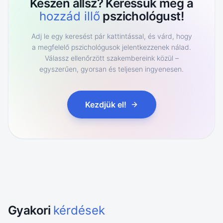
Készen állsz? Keressük meg a
hozzád illő
pszichológust!
Adj le egy keresést pár kattintással, és várd, hogy
a megfelelő pszichológusok jelentkezzenek nálad.
Válassz ellenőrzött szakembereink közül –
egyszerűen, gyorsan és teljesen ingyenesen.
Kezdjük el!
Gyakori
kérdések