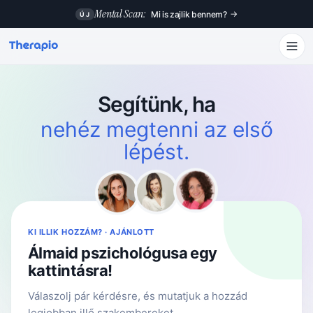
Mental Scan:
→
Mi is zajlik bennem?
ÚJ
Segítünk, ha
nehéz megtenni az első
lépést.
KI ILLIK HOZZÁM? · AJÁNLOTT
Álmaid pszichológusa egy
kattintásra!
Válaszolj pár kérdésre, és mutatjuk a hozzád
legjobban illő szakembereket.