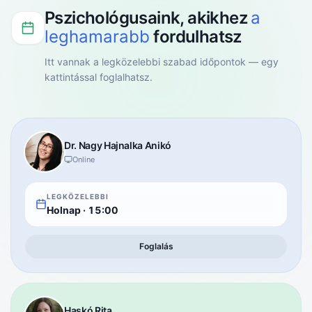
Pszichológusaink, akikhez
a
leghamarabb
fordulhatsz
Itt vannak a legközelebbi szabad időpontok — egy
kattintással foglalhatsz.
Dr. Nagy
Hajnalka Anikó
Online
LEGKÖZELEBBI
Holnap
·
15:00
Foglalás
Haskó
Rita