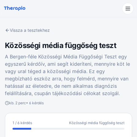
Vissza a tesztekhez
Közösségi média függőség teszt
A Bergen-féle Közösségi Média Függőségi Teszt egy
egyszerű kérdőív, ami segít kideríteni, mennyire köt le
vagy ural téged a közösségi média. Ez egy
megbízható eszköz arra, hogy felmérd, mennyire van
hatással az életedre, de nem alkalmas diagnózis
felállítására, csupán tájékozódási célokat szolgál.
kb.
2
perc
•
6
kérdés
1
/
6
kérdés
Közösségi média függőség teszt