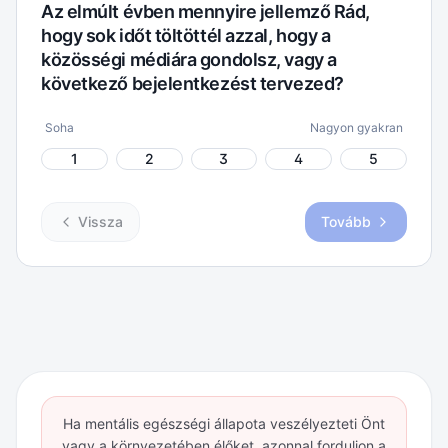
Az elmúlt évben mennyire jellemző Rád,
hogy sok időt töltöttél azzal, hogy a
közösségi médiára gondolsz, vagy a
következő bejelentkezést tervezed?
Soha
Nagyon gyakran
1
2
3
4
5
Vissza
Tovább
Ha mentális egészségi állapota veszélyezteti Önt
vagy a környezetében élőket, azonnal forduljon a