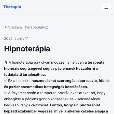
Vissza a Therapediához
2026. április 11.
Hipnoterápia
🌀 A hipnoterápia egy olyan módszer, amelyben
a terapeuta
hipnózis segítségével segít a páciensnek hozzáférni a
tudatalatti tartalmaihoz.
✅ Ez a technika
hasznos lehet szorongás, depresszió, fóbiák
és pszichoszomatikus betegségek kezelésében.
✨ A folyamat során a terapeuta pozitív javaslatokat ad, hogy
elősegítse a páciens gondolkodásának és viselkedésének
kedvező irányú változását.
Fontos, hogy a hipnoterápiát
képzett szakember végezze, mivel a sikeres kezelés alapja a