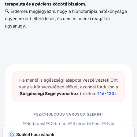
terapeuta és a páciens közötti bizalom.
🔍 Érdemes megjegyezni, hogy a hipnoterápia hatékonysága
egyénenként eltérő lehet, és nem mindenki reagál rá
ugyanúgy.
Ha mentális egészségi állapota veszélyezteti Önt
vagy a környezetében élőket, azonnal forduljon a
Sürgősségi Segélyvonalhoz
(telefon:
116-123
).
PSZICHOLÓGUS VÁROSOD SZERINT
Budapest
Debrecen
Szeged
Pécs
Győr
Összes város →
Sütiket használunk