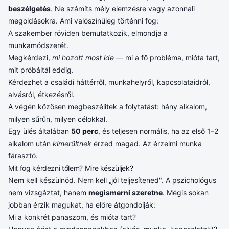
beszélgetés
. Ne számíts mély elemzésre vagy azonnali
megoldásokra. Ami valószínűleg történni fog:
A szakember röviden bemutatkozik, elmondja a
munkamódszerét.
Megkérdezi,
mi hozott most ide
— mi a fő probléma, mióta tart,
mit próbáltál eddig.
Kérdezhet a családi háttérről, munkahelyről, kapcsolataidról,
alvásról, étkezésről.
A végén közösen megbeszélitek a folytatást: hány alkalom,
milyen sűrűn, milyen célokkal.
Egy ülés általában
50 perc
, és teljesen normális, ha az első 1–2
alkalom után
kimerültnek
érzed magad. Az érzelmi munka
fárasztó.
Mit fog kérdezni tőlem? Mire készüljek?
Nem kell készülnöd. Nem kell „jól teljesítened". A pszichológus
nem vizsgáztat, hanem
megismerni szeretne
. Mégis sokan
jobban érzik magukat, ha előre átgondolják:
Mi a konkrét panaszom, és mióta tart?