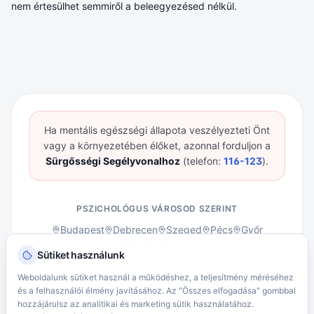
nem értesülhet semmiről a beleegyezésed nélkül.
Ha mentális egészségi állapota veszélyezteti Önt
vagy a környezetében élőket, azonnal forduljon a
Sürgősségi Segélyvonalhoz
(telefon:
116-123
).
PSZICHOLÓGUS VÁROSOD SZERINT
Budapest
Debrecen
Szeged
Pécs
Győr
Összes város →
Sütiket használunk
ÁSZF – Klienseknek
ÁSZF – Pszichológusoknak
Weboldalunk sütiket használ a működéshez, a teljesítmény méréséhez
Adatvédelmi Tájékoztató
Kliens portál belépés
és a felhasználói élmény javításához. Az "Összes elfogadása" gombbal
hozzájárulsz az analitikai és marketing sütik használatához.