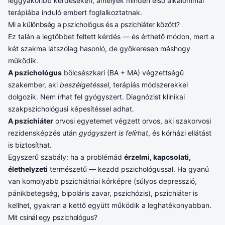
leggyakoribb kérdéseken, amelyek minden első alkalommal
terápiába induló embert foglalkoztatnak.
Mi a különbség a pszichológus és a pszichiáter között?
Ez talán a legtöbbet feltett kérdés — és érthető módon, mert a
két szakma látszólag hasonló, de gyökeresen máshogy
működik.
A pszichológus
bölcsészkari (BA + MA) végzettségű
szakember, aki
beszélgetéssel
, terápiás módszerekkel
dolgozik. Nem írhat fel gyógyszert. Diagnózist klinikai
szakpszichológusi képesítéssel adhat.
A pszichiáter
orvosi egyetemet végzett orvos, aki szakorvosi
rezidensképzés után
gyógyszert is felírhat
, és kórházi ellátást
is biztosíthat.
Egyszerű szabály: ha a problémád
érzelmi, kapcsolati,
élethelyzeti
természetű — kezdd pszichológussal. Ha gyanú
van komolyabb pszichiátriai kórképre (súlyos depresszió,
pánikbetegség, bipoláris zavar, pszichózis), pszichiáter is
kellhet, gyakran a kettő együtt működik a leghatékonyabban.
Mit csinál egy pszichológus?