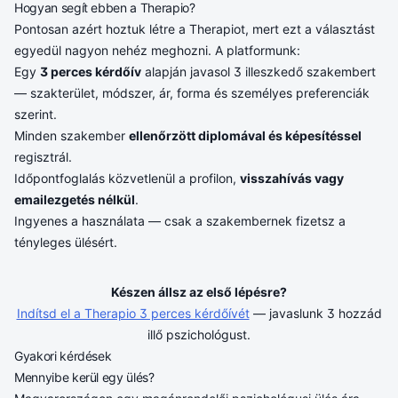
Hogyan segít ebben a Therapio?
Pontosan azért hoztuk létre a Therapiot, mert ezt a választást
egyedül nagyon nehéz meghozni. A platformunk:
Egy
3 perces kérdőív
alapján javasol 3 illeszkedő szakembert
— szakterület, módszer, ár, forma és személyes preferenciák
szerint.
Minden szakember
ellenőrzött diplomával és képesítéssel
regisztrál.
Időpontfoglalás közvetlenül a profilon,
visszahívás vagy
emailezgetés nélkül
.
Ingyenes a használata — csak a szakembernek fizetsz a
tényleges ülésért.
Készen állsz az első lépésre?
Indítsd el a Therapio 3 perces kérdőívét
— javaslunk 3 hozzád
illő pszichológust.
Gyakori kérdések
Mennyibe kerül egy ülés?