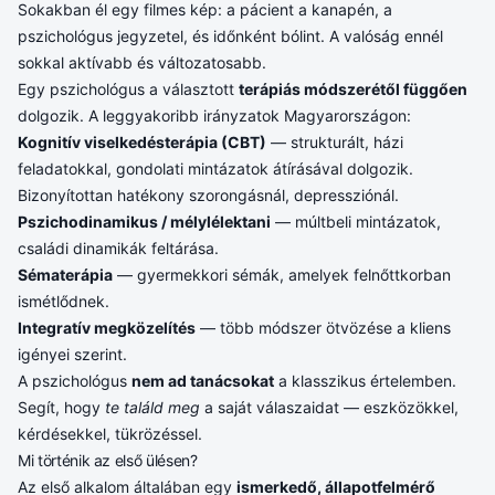
Sokakban él egy filmes kép: a pácient a kanapén, a
pszichológus jegyzetel, és időnként bólint. A valóság ennél
sokkal aktívabb és változatosabb.
Egy pszichológus a választott
terápiás módszerétől függően
dolgozik. A leggyakoribb irányzatok Magyarországon:
Kognitív viselkedésterápia (CBT)
— strukturált, házi
feladatokkal, gondolati mintázatok átírásával dolgozik.
Bizonyítottan hatékony szorongásnál, depressziónál.
Pszichodinamikus / mélylélektani
— múltbeli mintázatok,
családi dinamikák feltárása.
Sématerápia
— gyermekkori sémák, amelyek felnőttkorban
ismétlődnek.
Integratív megközelítés
— több módszer ötvözése a kliens
igényei szerint.
A pszichológus
nem ad tanácsokat
a klasszikus értelemben.
Segít, hogy
te találd meg
a saját válaszaidat — eszközökkel,
kérdésekkel, tükrözéssel.
Mi történik az első ülésen?
Az első alkalom általában egy
ismerkedő, állapotfelmérő