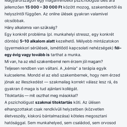
Magyarországon egy magánrendelői pszichológusi ülés ára
jellemzően
15 000 – 30 000 Ft
között mozog, szakembertől és
helyszíntől függően. Az online ülések gyakran valamivel
olcsóbbak.
Hány alkalomra van szükség?
Egy konkrét probléma (pl. munkahelyi stressz, egy konkrét
döntés)
5–10 alkalom alatt
kezelhető. Mélyebb mintázatokon
(gyermekkori sérülések, ismétlődő kapcsolati nehézségek)
fél–
egy évig vagy tovább is
tarthat a munka.
Mi van, ha az első szakemberrel nem érzem jól magam?
Teljesen rendben van váltani. A „kémia" a terápia egyik
kulcseleme. Mondd el az első szakembernek, hogy nem érzed
jónak az illeszkedést — szakmailag korrekt válasz lesz rá, és
gyakran ő maga is tud ajánlani kollégát.
Titoktartás — mit oszthat meg másokkal?
A pszichológust
szakmai titoktartás
köti. Az ülésen
elhangzottakat csak rendkívüli helyzetben (közvetlen
életveszély, kiskorú bántalmazása) köteles megosztani
hatósággal. Sem munkahelyed, sem családod, sem orvosod