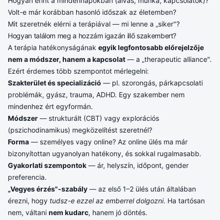
Hogyan érint a mindennapokban (alvás, munka, kapcsolatok)?
Volt-e már korábban hasonló időszak az életemben?
Mit szeretnék elérni a terápiával — mi lenne a „siker"?
Hogyan találom meg a hozzám igazán illő szakembert?
A terápia hatékonyságának
egyik legfontosabb előrejelzője
nem a módszer, hanem a kapcsolat
— a „therapeutic alliance".
Ezért érdemes több szempontot mérlegelni:
Szakterület és specializáció
— pl. szorongás, párkapcsolati
problémák, gyász, trauma, ADHD. Egy szakember nem
mindenhez ért egyformán.
Módszer
— strukturált (CBT) vagy explorációs
(pszichodinamikus) megközelítést szeretnél?
Forma
— személyes vagy online? Az online ülés ma már
bizonyítottan ugyanolyan hatékony, és sokkal rugalmasabb.
Gyakorlati szempontok
— ár, helyszín, időpont, gender
preferencia.
„Vegyes érzés"-szabály
— az első 1–2 ülés után általában
érezni, hogy
tudsz-e ezzel az emberrel dolgozni
. Ha tartósan
nem, váltani
nem kudarc
, hanem jó döntés.