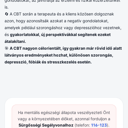
gondolatokat, az javíthatja az érzelmi és fizikai közérzetünket
is.
🔄 A CBT során a terapeuta és a kliens közösen dolgoznak
azon, hogy azonosítsák azokat a negatív gondolatokat,
amelyek például szorongáshoz vagy depresszióhoz vezetnek,
és
gyakorlatokkal, új perspektívákkal segítenek ezeket
átalakítani.
🎯
A CBT nagyon célorientált, így gyakran már rövid idő alatt
látványos eredményeket hozhat, különösen szorongás,
depresszió, fóbiák és stresszkezelés esetén.
Ha mentális egészségi állapota veszélyezteti Önt
vagy a környezetében élőket, azonnal forduljon a
Sürgősségi Segélyvonalhoz
(telefon:
116-123
).