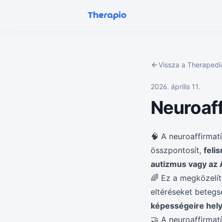
Vissza a Theraped
2026. április 11.
Neuroaff
🧠 A neuroaffirmat
összpontosít,
feli
autizmus vagy az 
🌈 Ez a megközelít
eltéréseket betegs
képességeire hely
🤝 A neuroaffirmat