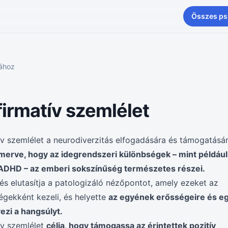
Összes ps
iához
irmatív szemlélet
ív szemlélet a neurodiverzitás elfogadására és támogatásá
smerve, hogy az idegrendszeri különbségek – mint például
ADHD – az emberi sokszínűség természetes részei.
és elutasítja a patologizáló nézőpontot, amely ezeket az
égekként kezeli, és helyette
az egyének erősségeire és e
ezi a hangsúlyt.
ív szemlélet
célja, hogy támogassa az érintettek pozitív