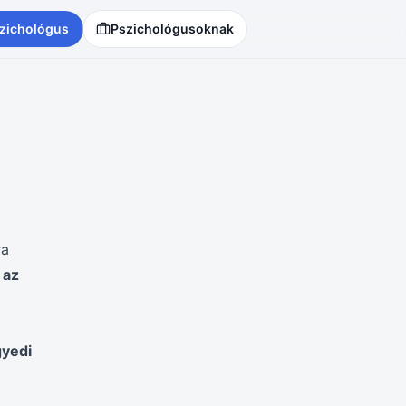
zichológus
Pszichológusoknak
ra
 az
gyedi