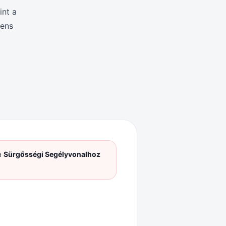
int a
gens
a
Sürgősségi Segélyvonalhoz