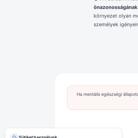
önazonosságának k
környezet olyan mó
személyek igényei
Ha mentális egészségi állapot
Sütiket használunk