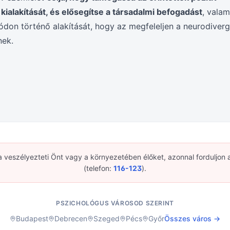
ialakítását, és elősegítse a társadalmi befogadást
, valam
don történő alakítását, hogy az megfeleljen a neurodiver
nek.
a veszélyezteti Önt vagy a környezetében élőket, azonnal forduljon 
(telefon:
116-123
).
PSZICHOLÓGUS VÁROSOD SZERINT
Budapest
Debrecen
Szeged
Pécs
Győr
Összes város →