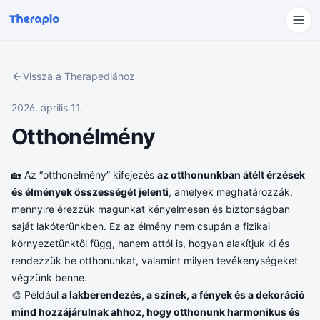
Vissza a Therapediához
2026. április 11.
Otthonélmény
🏡 Az “otthonélmény” kifejezés
az otthonunkban átélt érzések
és élmények összességét jelenti
, amelyek meghatározzák,
mennyire érezzük magunkat kényelmesen és biztonságban
saját lakóterünkben. Ez az élmény nem csupán a fizikai
környezetünktől függ, hanem attól is, hogyan alakítjuk ki és
rendezzük be otthonunkat, valamint milyen tevékenységeket
végzünk benne.
🎨 Például
a lakberendezés, a színek, a fények és a dekoráció
mind hozzájárulnak ahhoz, hogy otthonunk harmonikus és