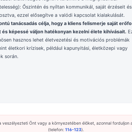
telesség): Őszintén és nyíltan kommunikál, saját érzéseit és
sztva, ezzel elősegítve a valódi kapcsolat kialakulását.
tú tanácsadás célja, hogy a kliens felismerje saját erőfor
 és képessé váljon hatékonyan kezelni élete kihívásait.
Ez
ösen hasznos lehet életvezetési és motivációs problémák
nt életkori krízisek, például kapunyitási, életközepi vagy
k során.
a veszélyezteti Önt vagy a környezetében élőket, azonnal forduljon 
(telefon:
116-123
).