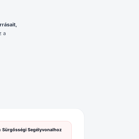
rásait,
 a
a
Sürgősségi Segélyvonalhoz