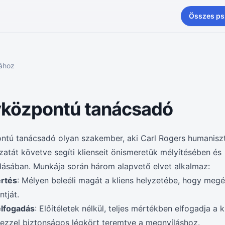
Összes ps
iához
központú tanácsadó
ntú tanácsadó olyan szakember, aki Carl Rogers humanisz
yzatát követve segíti klienseit önismeretük mélyítésében és
ásában. Munkája során három alapvető elvet alkalmaz:
rtés
: Mélyen beleéli magát a kliens helyzetébe, hogy megé
ntját.
 elfogadás
: Előítéletek nélkül, teljes mértékben elfogadja a k
 ezzel biztonságos légkört teremtve a megnyíláshoz.