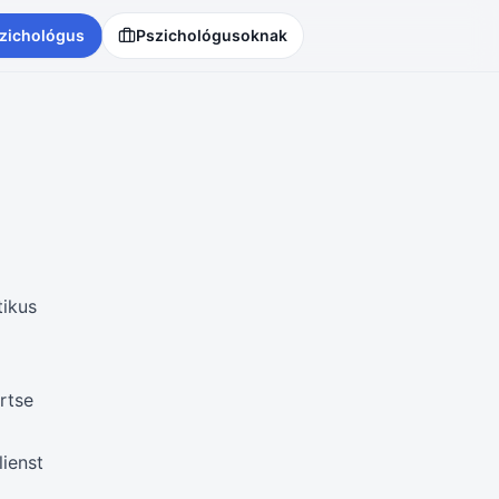
zichológus
Pszichológusoknak
tikus
rtse
lienst