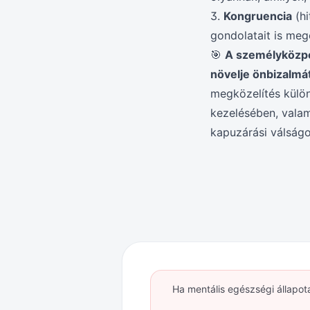
3.
Kongruencia
(hi
gondolatait is mego
🎯
A személyközpon
növelje önbizalmát
megközelítés külön
kezelésében, valami
kapuzárási válságo
Ha mentális egészségi állapot