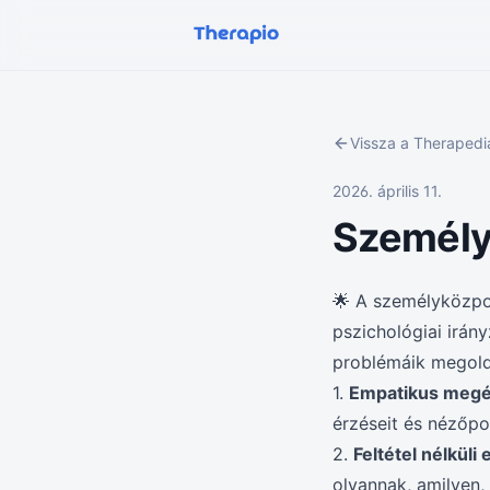
Vissza a Theraped
2026. április 11.
Személy
🌟 A személyközpo
pszichológiai irán
problémáik megold
1.
Empatikus megé
érzéseit és nézőpo
2.
Feltétel nélküli
olyannak, amilyen,