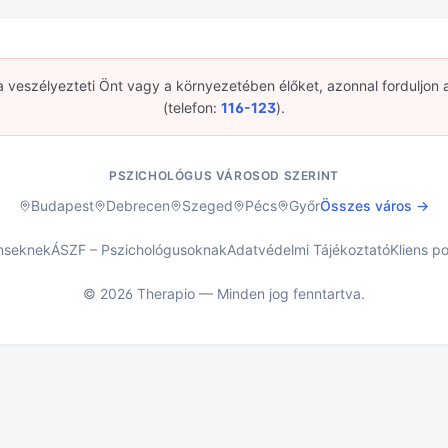
a veszélyezteti Önt vagy a környezetében élőket, azonnal forduljon 
(telefon:
116-123
).
PSZICHOLÓGUS VÁROSOD SZERINT
Budapest
Debrecen
Szeged
Pécs
Győr
Összes város →
enseknek
ÁSZF – Pszichológusoknak
Adatvédelmi Tájékoztató
Kliens po
©
2026
Therapio — Minden jog fenntartva.