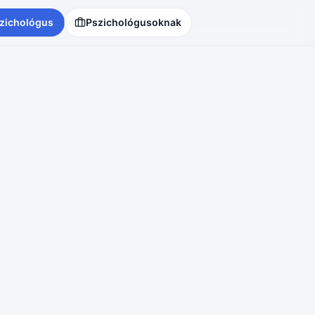
zichológus
Pszichológusoknak