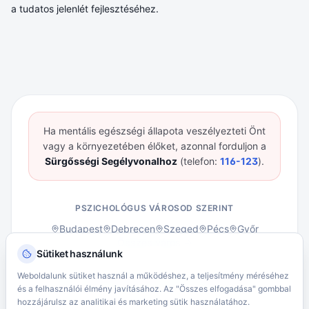
a tudatos jelenlét fejlesztéséhez.
Ha mentális egészségi állapota veszélyezteti Önt
vagy a környezetében élőket, azonnal forduljon a
Sürgősségi Segélyvonalhoz
(telefon:
116-123
).
PSZICHOLÓGUS VÁROSOD SZERINT
Budapest
Debrecen
Szeged
Pécs
Győr
Összes város →
Sütiket használunk
ÁSZF – Klienseknek
ÁSZF – Pszichológusoknak
Weboldalunk sütiket használ a működéshez, a teljesítmény méréséhez
Adatvédelmi Tájékoztató
Kliens portál belépés
és a felhasználói élmény javításához. Az "Összes elfogadása" gombbal
hozzájárulsz az analitikai és marketing sütik használatához.