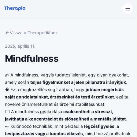
Vissza a Therapediához
2026. április 11.
Mindfulness
🌿 A mindfulness, vagyis tudatos jelenlét, egy olyan gyakorlat,
amely során
teljes figyelmünket a jelen pillanatra irányítjuk
.
🧠 Ez a megközelítés segít abban, hogy
jobban megértsük
saját gondolatainkat, érzéseinket és testi érzetünket
, ezáltal
növelve önismeretünket és érzelmi stabilitásunkat.
🧘‍♂️ A mindfulness gyakorlása
csökkentheti a stresszt,
javíthatja a koncentrációt és elősegítheti a mentális jólétet
.
👀 Különböző technikák, mint például a
légzésfigyelés, a
testpásztázás vagy a tudatos étkezés
, mind hozzájárulhatnak