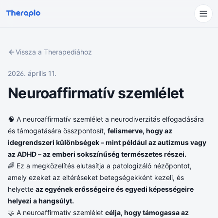
Vissza a Therapediához
2026. április 11.
Neuroaffirmatív szemlélet
🧠 A neuroaffirmatív szemlélet a neurodiverzitás elfogadására
és támogatására összpontosít,
felismerve, hogy az
idegrendszeri különbségek – mint például az autizmus vagy
az ADHD – az emberi sokszínűség természetes részei.
🌈 Ez a megközelítés elutasítja a patologizáló nézőpontot,
amely ezeket az eltéréseket betegségekként kezeli, és
helyette
az egyének erősségeire és egyedi képességeire
helyezi a hangsúlyt.
🤝 A neuroaffirmatív szemlélet
célja, hogy támogassa az