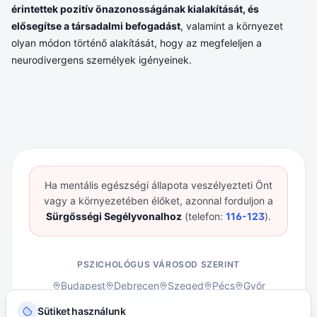
érintettek pozitív önazonosságának kialakítását, és
elősegítse a társadalmi befogadást
, valamint a környezet
olyan módon történő alakítását, hogy az megfeleljen a
neurodivergens személyek igényeinek.
Ha mentális egészségi állapota veszélyezteti Önt
vagy a környezetében élőket, azonnal forduljon a
Sürgősségi Segélyvonalhoz
(telefon:
116-123
).
PSZICHOLÓGUS VÁROSOD SZERINT
Budapest
Debrecen
Szeged
Pécs
Győr
Összes város →
Sütiket használunk