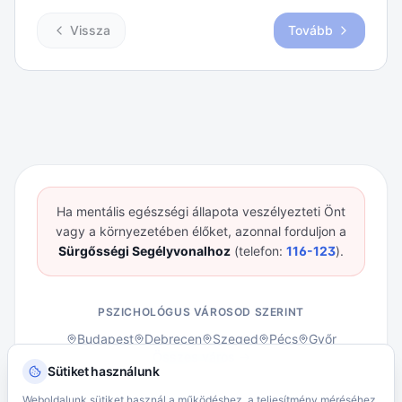
Vissza
Tovább
Ha mentális egészségi állapota veszélyezteti Önt
vagy a környezetében élőket, azonnal forduljon a
Sürgősségi Segélyvonalhoz
(telefon:
116-123
).
PSZICHOLÓGUS VÁROSOD SZERINT
Budapest
Debrecen
Szeged
Pécs
Győr
Összes város →
Sütiket használunk
ÁSZF – Klienseknek
ÁSZF – Pszichológusoknak
Weboldalunk sütiket használ a működéshez, a teljesítmény méréséhez