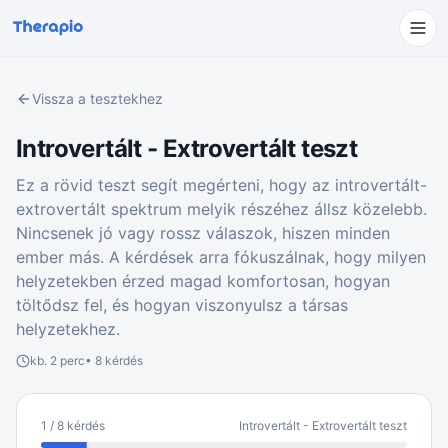
Vissza a tesztekhez
Introvertált - Extrovertált teszt
Ez a rövid teszt segít megérteni, hogy az introvertált-
extrovertált spektrum melyik részéhez állsz közelebb.
Nincsenek jó vagy rossz válaszok, hiszen minden
ember más. A kérdések arra fókuszálnak, hogy milyen
helyzetekben érzed magad komfortosan, hogyan
töltődsz fel, és hogyan viszonyulsz a társas
helyzetekhez.
kb.
2
perc
•
8
kérdés
1
/
8
kérdés
Introvertált - Extrovertált teszt