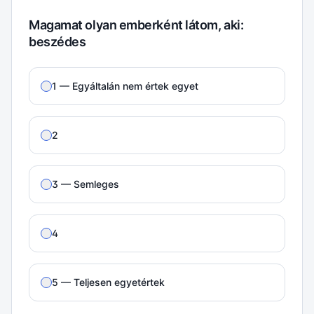
Magamat olyan emberként látom, aki:
beszédes
1 — Egyáltalán nem értek egyet
2
3 — Semleges
4
5 — Teljesen egyetértek