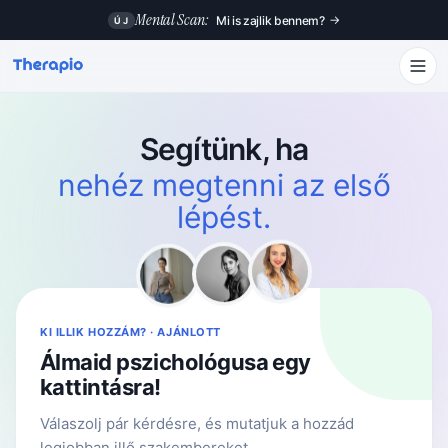
Mental Scan:
→
Mi is zajlik bennem?
ÚJ
Segítünk, ha
nehéz megtenni az első
lépést.
KI ILLIK HOZZÁM? · AJÁNLOTT
Álmaid pszichológusa egy
kattintásra!
Válaszolj pár kérdésre, és mutatjuk a hozzád
legjobban illő szakembereket.