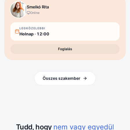
Smelkó
Rita
Online
LEGKÖZELEBBI
Holnap
·
12:00
Foglalás
Összes szakember
Tudd, hogy
nem vagy egyedül