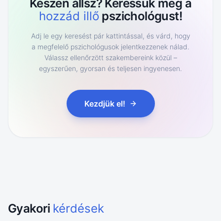
Készen állsz? Keressük meg a
hozzád illő
pszichológust!
Adj le egy keresést pár kattintással, és várd, hogy
a megfelelő pszichológusok jelentkezzenek nálad.
Válassz ellenőrzött szakembereink közül –
egyszerűen, gyorsan és teljesen ingyenesen.
Kezdjük el!
Gyakori
kérdések