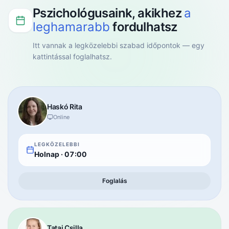
Pszichológusaink, akikhez
a
leghamarabb
fordulhatsz
Itt vannak a legközelebbi szabad időpontok — egy
kattintással foglalhatsz.
Haskó
Rita
Online
LEGKÖZELEBBI
Holnap
·
07:00
Foglalás
Tatai
Csilla