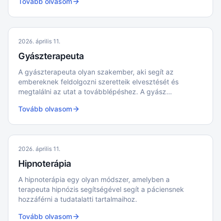
Tovább olvasom
2026. április 11.
Gyászterapeuta
A gyászterapeuta olyan szakember, aki segít az
embereknek feldolgozni szeretteik elvesztését és
megtalálni az utat a továbblépéshez. A gyász
természetes folyamat, de néha olyan mély fájdalommal
Tovább olvasom
jár, hogy külső támogatásra van szükség.
2026. április 11.
Hipnoterápia
A hipnoterápia egy olyan módszer, amelyben a
terapeuta hipnózis segítségével segít a páciensnek
hozzáférni a tudatalatti tartalmaihoz.
Tovább olvasom