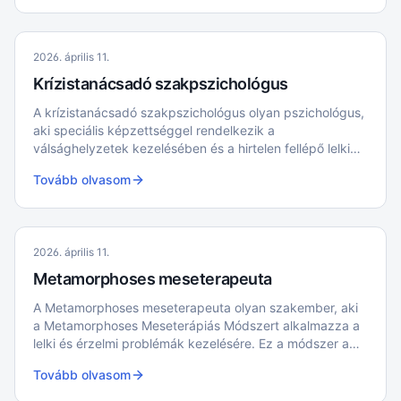
2026. április 11.
Krízistanácsadó szakpszichológus
A krízistanácsadó szakpszichológus olyan pszichológus,
aki speciális képzettséggel rendelkezik a
válsághelyzetek kezelésében és a hirtelen fellépő lelki
problémák megoldásában.
Tovább olvasom
2026. április 11.
Metamorphoses meseterapeuta
A Metamorphoses meseterapeuta olyan szakember, aki
a Metamorphoses Meseterápiás Módszert alkalmazza a
lelki és érzelmi problémák kezelésére. Ez a módszer a
népmesék gyógyító erejére épít, és célja, hogy a mesék
Tovább olvasom
szimbolikus üzenetein keresztül segítsen az egyéneknek
megérteni és feldolgozni életük nehézségeit.