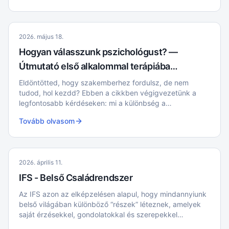
2026. május 18.
Hogyan válasszunk pszichológust? —
Útmutató első alkalommal terápiába
indulóknak
Eldöntötted, hogy szakemberhez fordulsz, de nem
tudod, hol kezdd? Ebben a cikkben végigvezetünk a
legfontosabb kérdéseken: mi a különbség a
pszichológus és a pszichiáter között, mit csinál egy
Tovább olvasom
pszichológus, mi történik az első ülésen, és hogyan
találd meg a hozzád igazán illő szakembert.
2026. április 11.
IFS - Belső Családrendszer
Az IFS azon az elképzelésen alapul, hogy mindannyiunk
belső világában különböző “részek” léteznek, amelyek
saját érzésekkel, gondolatokkal és szerepekkel
rendelkeznek. Ezek a részek gyakran egy belső