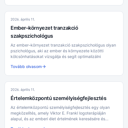
gondolatokat, miközben elköteleződnek a számukra
fontos értékek és célok mellett.
2026. április 11.
Ember–környezet tranzakció
szakpszichológus
Az ember–környezet tranzakció szakpszichológus olyan
pszichológus, aki az ember és környezete közötti
kölcsönhatásokat vizsgálja és segít optimalizálni
Tovább olvasom
2026. április 11.
Értelemközpontú személyiségfejlesztés
Az értelemközpontú személyiségfejlesztés egy olyan
megközelítés, amely Viktor E. Frankl logoterápiáján
alapul, és az emberi élet értelmének keresésére és
megtalálására helyezi a hangsúlyt.