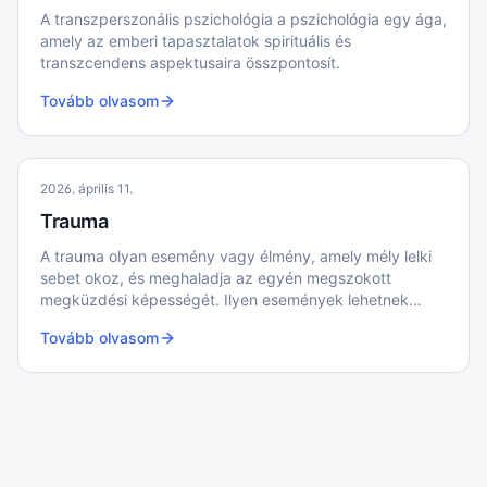
A transzperszonális pszichológia a pszichológia egy ága,
amely az emberi tapasztalatok spirituális és
transzcendens aspektusaira összpontosít.
Tovább olvasom
2026. április 11.
Trauma
A trauma olyan esemény vagy élmény, amely mély lelki
sebet okoz, és meghaladja az egyén megszokott
megküzdési képességét. Ilyen események lehetnek
például balesetek, természeti katasztrófák, erőszakos
Tovább olvasom
cselekmények vagy súlyos veszteségek.