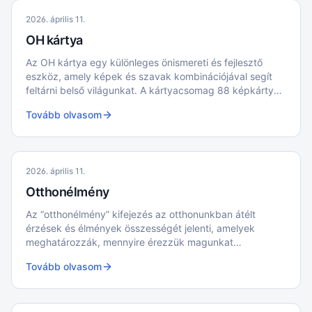
2026. április 11.
OH kártya
Az OH kártya egy különleges önismereti és fejlesztő
eszköz, amely képek és szavak kombinációjával segít
feltárni belső világunkat. A kártyacsomag 88 képkártyát
és 88 szókártyát tartalmaz; a képkártyák miniatűr
Tovább olvasom
festmények, amelyek a mindennapi élet különböző
aspektusait ábrázolják, míg a szókártyák a képek
verbális oldalát képviselik.
2026. április 11.
Otthonélmény
Az “otthonélmény” kifejezés az otthonunkban átélt
érzések és élmények összességét jelenti, amelyek
meghatározzák, mennyire érezzük magunkat
kényelmesen és biztonságban saját lakóterünkben
Tovább olvasom