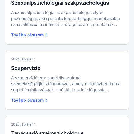
Szexuálpszichológiai szakpszichológus
A szexuálpszichológiai szakpszichológus olyan
pszichológus, aki speciális képzettséggel rendelkezik a
szexualitással és intimitással kapcsolatos problémák
kezelésében.
Tovább olvasom
2026. április 11.
Szupervízió
A szupervízió egy speciális szakmai
személyiségfejlesztő módszer, amely nélkülözhetetlen a
segítő foglalkozásúak – például pszichológusok,
szociális munkások és pedagógusok –
Tovább olvasom
hivatásgondozásában, mentálhigiénéjük megőrzésében
és szakmai továbbképzésükben.
2026. április 11.
Tanácsadó szakpszichológus