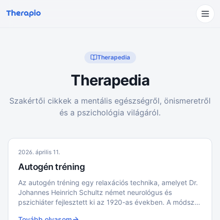
Therapedia
Therapedia
Szakértői cikkek a mentális egészségről, önismeretről
és a pszichológia világáról.
2026. április 11.
Autogén tréning
Az autogén tréning egy relaxációs technika, amelyet Dr.
Johannes Heinrich Schultz német neurológus és
pszichiáter fejlesztett ki az 1920-as években. A módszer
célja a testi és lelki ellazulás elérése önszuggesztió és
Tovább olvasom