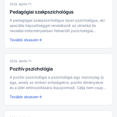
2026. április 11.
Pedagógiai szakpszichológus
A pedagógiai szakpszichológus olyan pszichológus, aki
speciális képzettséggel rendelkezik az oktatási és
nevelési intézményekben felmerülő pszichológiai
problémák kezelésében.
Tovább olvasom
2026. április 11.
Pozitív pszichológia
A pozitív pszichológia a pszichológia egy viszonylag új
ága, amely az emberi erősségekre, pozitív élményekre
és a jólét előmozdítására összpontosít. Célja nem csupán
a mentális betegségek kezelése, hanem a normális élet
Tovább olvasom
teljesebbé tétele, az egyének és közösségek
virágzásának elősegítése.