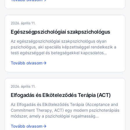
koncentráció segítségével.
2026. április 11.
Egészségpszichológiai szakpszichológus
Az egészségpszichológiai szakpszichológus olyan
pszichológus, aki speciális képzettséggel rendelkezik a
testi egészséggel és betegségekkel kapcsolatos
pszichológiai problémák kezelésében.
Tovább olvasom
2026. április 11.
Elfogadás és Elköteleződés Terápia (ACT)
Az Elfogadás és Elköteleződés Terápia (Acceptance and
Commitment Therapy, ACT) egy modern pszichoterápiás
módszer, amely a pszichológiai rugalmasság
fejlesztésére összpontosít. Célja, hogy segítsen az
Tovább olvasom
egyéneknek elfogadni a nehéz érzéseket és