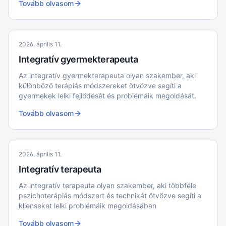
Tovább olvasom
családhoz hasonlíthatók, ahol különböző tagok
különböző feladatokat látnak el.
2026. április 11.
Integratív gyermekterapeuta
Az integratív gyermekterapeuta olyan szakember, aki
különböző terápiás módszereket ötvözve segíti a
gyermekek lelki fejlődését és problémáik megoldását.
Tovább olvasom
2026. április 11.
Integratív terapeuta
Az integratív terapeuta olyan szakember, aki többféle
pszichoterápiás módszert és technikát ötvözve segíti a
klienseket lelki problémáik megoldásában
Tovább olvasom