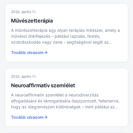
2026. április 11.
Művészetterápia
A művészetterápia egy olyan terápiás módszer, amely a
művészi önkifejezés – például rajzolás, festés,
szobrászkodás vagy zene – segítségével segíti az
érzelmi feldolgozást és a személyes fejlődést.
Tovább olvasom
2026. április 11.
Neuroaffirmatív szemlélet
A neuroaffirmatív szemlélet a neurodiverzitás
elfogadására és támogatására összpontosít, felismerve,
hogy az idegrendszeri különbségek – mint például az
autizmus vagy az ADHD – az emberi sokszínűség
Tovább olvasom
természetes részei.