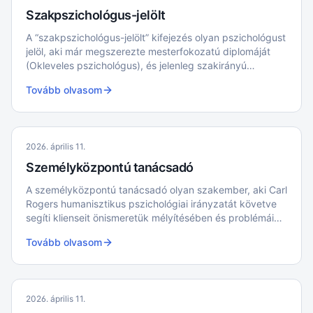
Szakpszichológus-jelölt
A “szakpszichológus-jelölt” kifejezés olyan pszichológust
jelöl, aki már megszerezte mesterfokozatú diplomáját
(Okleveles pszichológus), és jelenleg szakirányú
szakképzésben vesz részt egy adott területen, például
Tovább olvasom
klinikai vagy tanácsadó pszichológiában
2026. április 11.
Személyközpontú tanácsadó
A személyközpontú tanácsadó olyan szakember, aki Carl
Rogers humanisztikus pszichológiai irányzatát követve
segíti klienseit önismeretük mélyítésében és problémáik
megoldásában.
Tovább olvasom
2026. április 11.