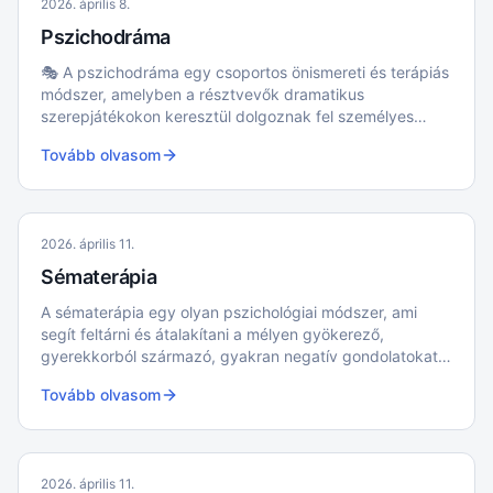
2026. április 8.
Pszichodráma
🎭 A pszichodráma egy csoportos önismereti és terápiás
módszer, amelyben a résztvevők dramatikus
szerepjátékokon keresztül dolgoznak fel személyes
élményeket és konfliktusokat. A csoport tagjai
Tovább olvasom
eljátszanak különböző élethelyzeteket, ami segít
mélyebben megérteni saját érzéseiket és
viselkedésüket.
2026. április 11.
Sématerápia
A sématerápia egy olyan pszichológiai módszer, ami
segít feltárni és átalakítani a mélyen gyökerező,
gyerekkorból származó, gyakran negatív gondolatokat
és érzelmeket.
Tovább olvasom
2026. április 11.