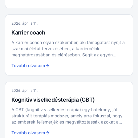
2026. április 11.
Karrier coach
A karrier coach olyan szakember, aki támogatást nyújt a
szakmai életút tervezésében, a karriercélok
meghatározásában és elérésében. Segít az egyén
erősségeinek és fejlesztendő területeinek
Tovább olvasom
felismerésében, valamint a munkahelyi kihívások
kezelésében
2026. április 11.
Kognitív viselkedésterápia (CBT)
A CBT (kognitív viselkedésterápia) egy hatékony, jól
strukturált terápiás módszer, amely arra fókuszál, hogy
az emberek felismerjék és megváltoztassák azokat a
negatív gondolkodás- és viselkedésmintákat, amelyek
Tovább olvasom
problémákat okoznak számukra.