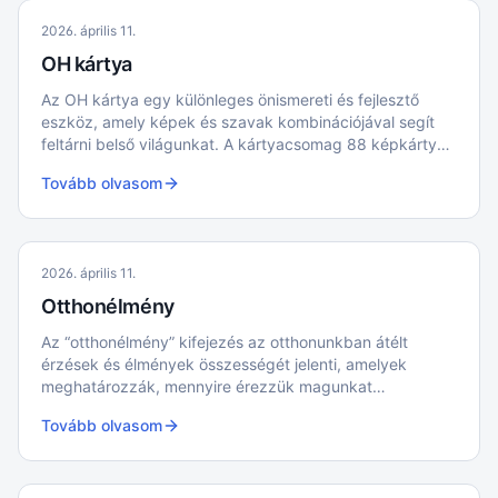
2026. április 11.
OH kártya
Az OH kártya egy különleges önismereti és fejlesztő
eszköz, amely képek és szavak kombinációjával segít
feltárni belső világunkat. A kártyacsomag 88 képkártyát
és 88 szókártyát tartalmaz; a képkártyák miniatűr
Tovább olvasom
festmények, amelyek a mindennapi élet különböző
aspektusait ábrázolják, míg a szókártyák a képek
verbális oldalát képviselik.
2026. április 11.
Otthonélmény
Az “otthonélmény” kifejezés az otthonunkban átélt
érzések és élmények összességét jelenti, amelyek
meghatározzák, mennyire érezzük magunkat
kényelmesen és biztonságban saját lakóterünkben
Tovább olvasom