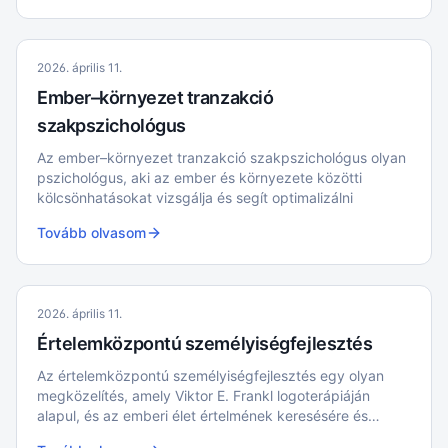
gondolatokat, miközben elköteleződnek a számukra
fontos értékek és célok mellett.
2026. április 11.
Ember–környezet tranzakció
szakpszichológus
Az ember–környezet tranzakció szakpszichológus olyan
pszichológus, aki az ember és környezete közötti
kölcsönhatásokat vizsgálja és segít optimalizálni
Tovább olvasom
2026. április 11.
Értelemközpontú személyiségfejlesztés
Az értelemközpontú személyiségfejlesztés egy olyan
megközelítés, amely Viktor E. Frankl logoterápiáján
alapul, és az emberi élet értelmének keresésére és
megtalálására helyezi a hangsúlyt.