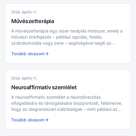
2026. április 11.
Művészetterápia
A művészetterápia egy olyan terápiás módszer, amely a
művészi önkifejezés – például rajzolás, festés,
szobrászkodás vagy zene – segítségével segíti az
érzelmi feldolgozást és a személyes fejlődést.
Tovább olvasom
2026. április 11.
Neuroaffirmatív szemlélet
A neuroaffirmatív szemlélet a neurodiverzitás
elfogadására és támogatására összpontosít, felismerve,
hogy az idegrendszeri különbségek – mint például az
autizmus vagy az ADHD – az emberi sokszínűség
Tovább olvasom
természetes részei.