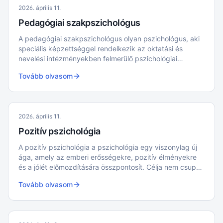
2026. április 11.
Pedagógiai szakpszichológus
A pedagógiai szakpszichológus olyan pszichológus, aki
speciális képzettséggel rendelkezik az oktatási és
nevelési intézményekben felmerülő pszichológiai
problémák kezelésében.
Tovább olvasom
2026. április 11.
Pozitív pszichológia
A pozitív pszichológia a pszichológia egy viszonylag új
ága, amely az emberi erősségekre, pozitív élményekre
és a jólét előmozdítására összpontosít. Célja nem csupán
a mentális betegségek kezelése, hanem a normális élet
Tovább olvasom
teljesebbé tétele, az egyének és közösségek
virágzásának elősegítése.