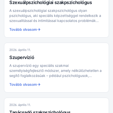
Szexuálpszichológiai szakpszichológus
A szexuálpszichológiai szakpszichológus olyan
pszichológus, aki speciális képzettséggel rendelkezik a
szexualitással és intimitással kapcsolatos problémák
kezelésében.
Tovább olvasom
2026. április 11.
Szupervízió
A szupervízió egy speciális szakmai
személyiségfejlesztő módszer, amely nélkülözhetetlen a
segítő foglalkozásúak – például pszichológusok,
szociális munkások és pedagógusok –
Tovább olvasom
hivatásgondozásában, mentálhigiénéjük megőrzésében
és szakmai továbbképzésükben.
2026. április 11.
Tanácsadó szakpszichológus