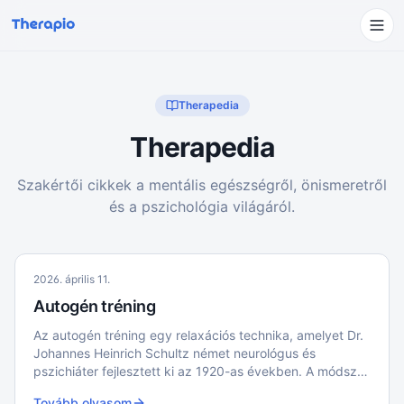
Therapedia
Therapedia
Szakértői cikkek a mentális egészségről, önismeretről
és a pszichológia világáról.
2026. április 11.
Autogén tréning
Az autogén tréning egy relaxációs technika, amelyet Dr.
Johannes Heinrich Schultz német neurológus és
pszichiáter fejlesztett ki az 1920-as években. A módszer
célja a testi és lelki ellazulás elérése önszuggesztió és
Tovább olvasom