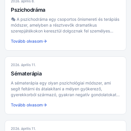
2026. április 8.
Pszichodráma
🎭 A pszichodráma egy csoportos önismereti és terápiás
módszer, amelyben a résztvevők dramatikus
szerepjátékokon keresztül dolgoznak fel személyes
élményeket és konfliktusokat. A csoport tagjai
Tovább olvasom
eljátszanak különböző élethelyzeteket, ami segít
mélyebben megérteni saját érzéseiket és
viselkedésüket.
2026. április 11.
Sématerápia
A sématerápia egy olyan pszichológiai módszer, ami
segít feltárni és átalakítani a mélyen gyökerező,
gyerekkorból származó, gyakran negatív gondolatokat
és érzelmeket.
Tovább olvasom
2026. április 11.