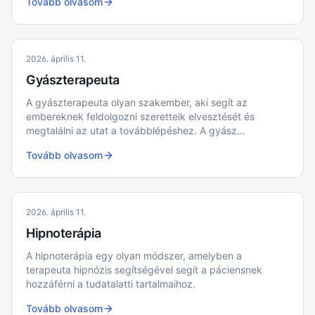
Tovább olvasom
2026. április 11.
Gyászterapeuta
A gyászterapeuta olyan szakember, aki segít az
embereknek feldolgozni szeretteik elvesztését és
megtalálni az utat a továbblépéshez. A gyász
természetes folyamat, de néha olyan mély fájdalommal
Tovább olvasom
jár, hogy külső támogatásra van szükség.
2026. április 11.
Hipnoterápia
A hipnoterápia egy olyan módszer, amelyben a
terapeuta hipnózis segítségével segít a páciensnek
hozzáférni a tudatalatti tartalmaihoz.
Tovább olvasom