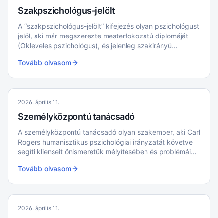
Szakpszichológus-jelölt
A “szakpszichológus-jelölt” kifejezés olyan pszichológust
jelöl, aki már megszerezte mesterfokozatú diplomáját
(Okleveles pszichológus), és jelenleg szakirányú
szakképzésben vesz részt egy adott területen, például
Tovább olvasom
klinikai vagy tanácsadó pszichológiában
2026. április 11.
Személyközpontú tanácsadó
A személyközpontú tanácsadó olyan szakember, aki Carl
Rogers humanisztikus pszichológiai irányzatát követve
segíti klienseit önismeretük mélyítésében és problémáik
megoldásában.
Tovább olvasom
2026. április 11.