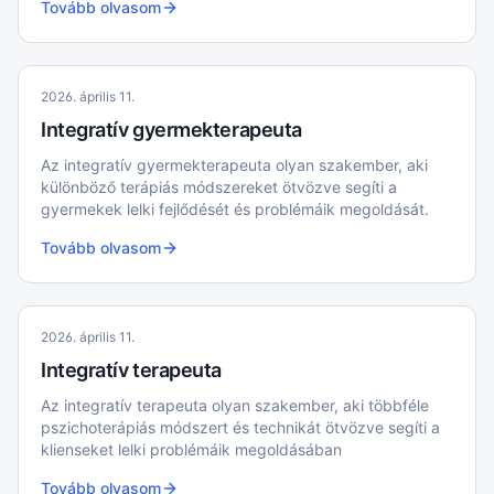
Tovább olvasom
családhoz hasonlíthatók, ahol különböző tagok
különböző feladatokat látnak el.
2026. április 11.
Integratív gyermekterapeuta
Az integratív gyermekterapeuta olyan szakember, aki
különböző terápiás módszereket ötvözve segíti a
gyermekek lelki fejlődését és problémáik megoldását.
Tovább olvasom
2026. április 11.
Integratív terapeuta
Az integratív terapeuta olyan szakember, aki többféle
pszichoterápiás módszert és technikát ötvözve segíti a
klienseket lelki problémáik megoldásában
Tovább olvasom