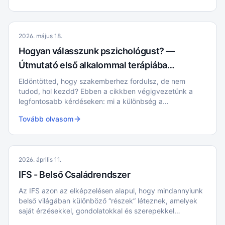
2026. május 18.
Hogyan válasszunk pszichológust? —
Útmutató első alkalommal terápiába
indulóknak
Eldöntötted, hogy szakemberhez fordulsz, de nem
tudod, hol kezdd? Ebben a cikkben végigvezetünk a
legfontosabb kérdéseken: mi a különbség a
pszichológus és a pszichiáter között, mit csinál egy
Tovább olvasom
pszichológus, mi történik az első ülésen, és hogyan
találd meg a hozzád igazán illő szakembert.
2026. április 11.
IFS - Belső Családrendszer
Az IFS azon az elképzelésen alapul, hogy mindannyiunk
belső világában különböző “részek” léteznek, amelyek
saját érzésekkel, gondolatokkal és szerepekkel
rendelkeznek. Ezek a részek gyakran egy belső