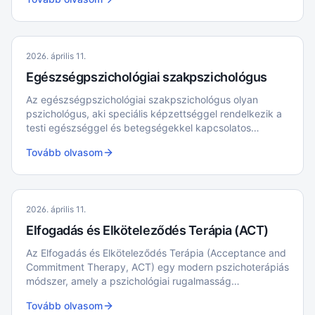
koncentráció segítségével.
2026. április 11.
Egészségpszichológiai szakpszichológus
Az egészségpszichológiai szakpszichológus olyan
pszichológus, aki speciális képzettséggel rendelkezik a
testi egészséggel és betegségekkel kapcsolatos
pszichológiai problémák kezelésében.
Tovább olvasom
2026. április 11.
Elfogadás és Elköteleződés Terápia (ACT)
Az Elfogadás és Elköteleződés Terápia (Acceptance and
Commitment Therapy, ACT) egy modern pszichoterápiás
módszer, amely a pszichológiai rugalmasság
fejlesztésére összpontosít. Célja, hogy segítsen az
Tovább olvasom
egyéneknek elfogadni a nehéz érzéseket és