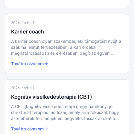
2026. április 11.
Karrier coach
A karrier coach olyan szakember, aki támogatást nyújt a
szakmai életút tervezésében, a karriercélok
meghatározásában és elérésében. Segít az egyén
erősségeinek és fejlesztendő területeinek
Tovább olvasom
felismerésében, valamint a munkahelyi kihívások
kezelésében
2026. április 11.
Kognitív viselkedésterápia (CBT)
A CBT (kognitív viselkedésterápia) egy hatékony, jól
strukturált terápiás módszer, amely arra fókuszál, hogy
az emberek felismerjék és megváltoztassák azokat a
negatív gondolkodás- és viselkedésmintákat, amelyek
Tovább olvasom
problémákat okoznak számukra.