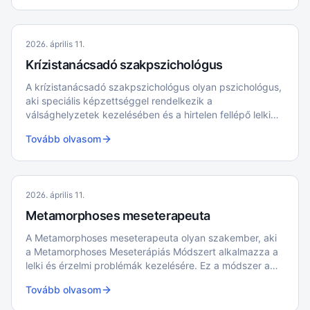
2026. április 11.
Krízistanácsadó szakpszichológus
A krízistanácsadó szakpszichológus olyan pszichológus,
aki speciális képzettséggel rendelkezik a
válsághelyzetek kezelésében és a hirtelen fellépő lelki
problémák megoldásában.
Tovább olvasom
2026. április 11.
Metamorphoses meseterapeuta
A Metamorphoses meseterapeuta olyan szakember, aki
a Metamorphoses Meseterápiás Módszert alkalmazza a
lelki és érzelmi problémák kezelésére. Ez a módszer a
népmesék gyógyító erejére épít, és célja, hogy a mesék
Tovább olvasom
szimbolikus üzenetein keresztül segítsen az egyéneknek
megérteni és feldolgozni életük nehézségeit.