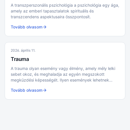
A transzperszonális pszichológia a pszichológia egy ága,
amely az emberi tapasztalatok spirituális és
transzcendens aspektusaira összpontosít.
Tovább olvasom
2026. április 11.
Trauma
A trauma olyan esemény vagy élmény, amely mély lelki
sebet okoz, és meghaladja az egyén megszokott
megküzdési képességét. Ilyen események lehetnek
például balesetek, természeti katasztrófák, erőszakos
Tovább olvasom
cselekmények vagy súlyos veszteségek.